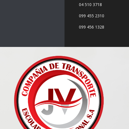
04 510 3718
099 455 2310
099 456 1328